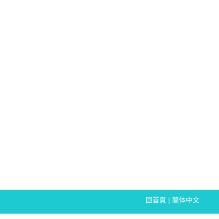
回首頁
|
簡体中文