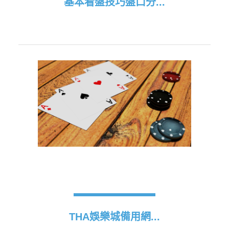
基本看盤技巧盤口分...
詳細資料
THA娛樂城備用網...