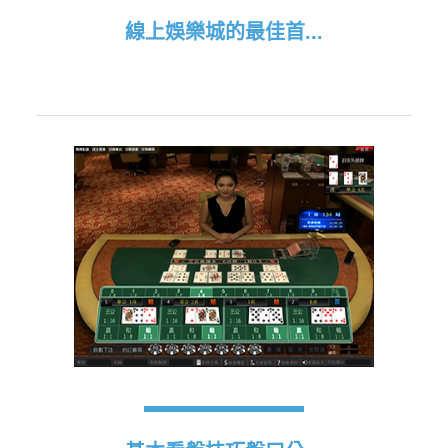
線上娛樂城的最佳首...
詳細資料