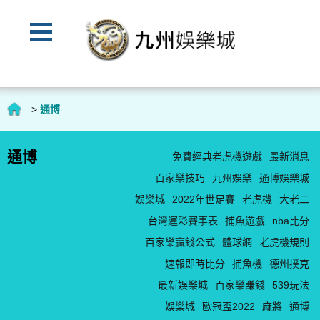
>
通博
通博
免費經典老虎機遊戲
最新消息
百家樂技巧
九州娛樂
通博娛樂城
娛樂城
2022年世足賽
老虎機
大老二
台灣運彩賽事表
捕魚遊戲
nba比分
百家樂贏錢公式
體球網
老虎機規則
速報即時比分
捕魚機
德州撲克
最新娛樂城
百家樂賺錢
539玩法
娛樂城
歐冠盃2022
麻將
通博