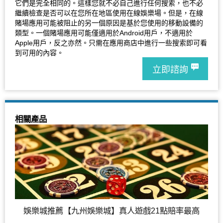
它們是完全相同的。這樣您就不必自己進行任何搜索，也不必
繼續檢查是否可以在您所在地區使用在線娛樂場。但是，在線
賭場應用可能被阻止的另一個原因是基於您使用的移動設備的
類型。一個賭場應用可能僅適用於Android用戶，不適用於
Apple用戶，反之亦然。只需在應用商店中進行一些搜索即可看
到可用的內容。
立即諮詢
相關產品
娛樂城推薦【九州娛樂城】真人遊戲21點賠率最高