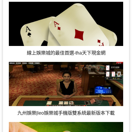
線上娛樂城的最佳首選-tha天下現金網
九州娛樂|leo娛樂城手機版雙系統最新版本下載