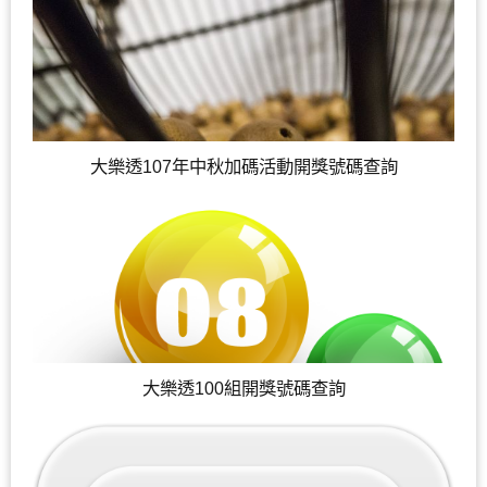
大樂透107年中秋加碼活動開獎號碼查詢
大樂透100組開獎號碼查詢