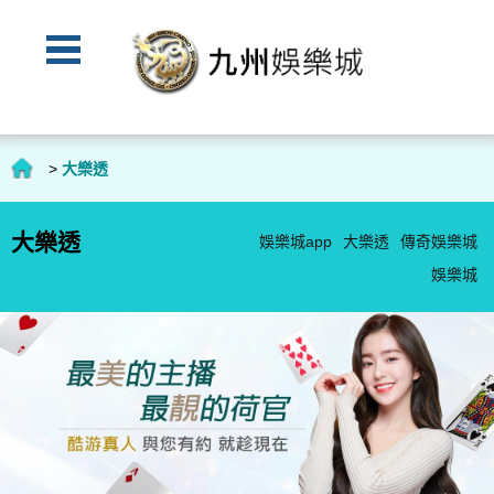
>
大樂透
大樂透
娛樂城app
大樂透
傳奇娛樂城
娛樂城