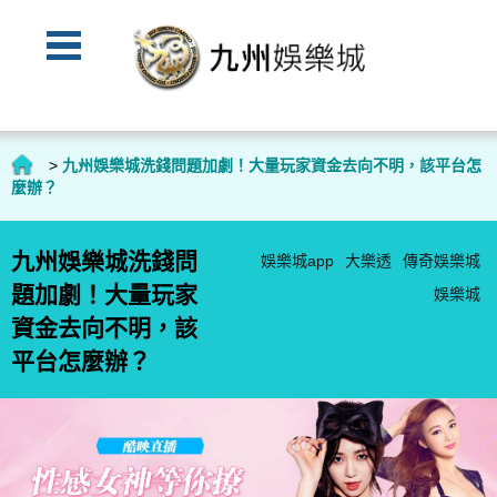
>
九州娛樂城洗錢問題加劇！大量玩家資金去向不明，該平台怎
麼辦？
九州娛樂城洗錢問
娛樂城app
大樂透
傳奇娛樂城
題加劇！大量玩家
娛樂城
資金去向不明，該
平台怎麼辦？