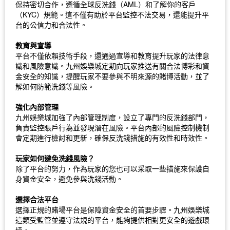
保持密切合作，遵循全球反洗錢（AML）和了解你的客戶
（KYC）規範。這不僅有助於平台監控不法交易，還能提升平
台的公信力和合法性。
教育與宣導
平台不僅依賴技術手段，還通過宣導和教育提升玩家的法律意
識和風險意識。九州娛樂城定期向玩家推送有關合法博彩和資
金安全的知識，提醒玩家不要參與不明來源的賭博活動，並了
解如何防範洗錢等風險。
強化內部管理
九州娛樂城加強了內部管理制度，設立了專門的反洗錢部門，
負責監控賬戶行為並發現潛在風險。平台內部的風險控制機制
會定期進行檢討和更新，確保反洗錢措施的有效性和時效性。
玩家如何避免洗錢風險？
除了平台的努力，作為玩家的您也可以采取一些措施來保護自
身資金安全，避免參與洗錢活動。
選擇合法平台
選擇正規的賭場平台是保障資金安全的首要步驟。九州娛樂城
這類受監管並遵守法規的平台，能夠提供相對更安全的遊戲環
境。